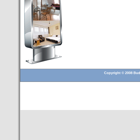
Budapest’.
- Hoteles en BUDAPEST:
Resultados octubre de 2016,
subida del 15% ocupación y
del 25,6% en el RevPar
- Nuevo Hotel en Budapest
bajo la marca Exe Hotusa
- Transfer Aeropuerto de
BUDAPEST
- HOTEL en Venta en
Budapest
Copyright © 2008 Buda
- Las 10 mejores ciudades
europeas para invertir en el
sector inmobiliario en 2016
- Budapest es un "fuerte"
candidato para los Juegos
Olímpicos 2024
- Feria de Navidad en la Plaza
Vörösmarty: Del 13 noviembre
2015 al 6 enero de 2016