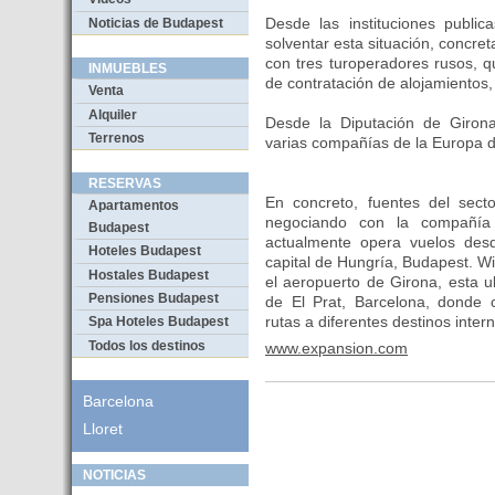
Desde las instituciones public
Noticias de Budapest
solventar esta situación, concr
con tres turoperadores rusos, q
INMUEBLES
de contratación de alojamientos
Venta
Alquiler
Desde la Diputación de Giro
Terrenos
varias compañías de la Europa d
RESERVAS
En concreto, fuentes del sect
Apartamentos
negociando con la compañía
Budapest
actualmente opera vuelos desd
Hoteles Budapest
capital de Hungría, Budapest. W
Hostales Budapest
el aeropuerto de Girona, esta u
Pensiones Budapest
de El Prat, Barcelona, donde 
rutas a diferentes destinos inter
Spa Hoteles Budapest
Todos los destinos
www.expansion.com
Barcelona
Lloret
NOTICIAS