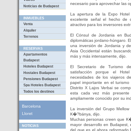
necesario para aprovechar las op
Noticias de Budapest
La apertura de la Expo Hotel
INMUEBLES
excelente señal el hecho de
Venta
atractivo para los inversores extr
Alquiler
El Cónsul de Jordania en Buda
Terrenos
diplomáticas jordano-húngaro. El
una inversión de Jordania y de
RESERVAS
Asia Occidental están buscand
Apartamentos
más y más intensamente, dijo.
Budapest
El Secretario de Turismo d
Hoteles Budapest
satisfacción porque el Hotel
Hostales Budapest
necesidades de los viajeros 
Pensiones Budapest
papel importante en el turismo
Spa Hoteles Budapest
Distrito X Lajos Verbai se comp
Todos los destinos
esta cada vez más presente 
ampliamente conocido por su ind
Barcelona
La inversión del Grupo Mellow 
Lloret
K�?bánya, dijo.
Muchas personas creen que K�
mayor desarrollo en Budapest, 
NOTICIAS
del que es el ahora reformado E