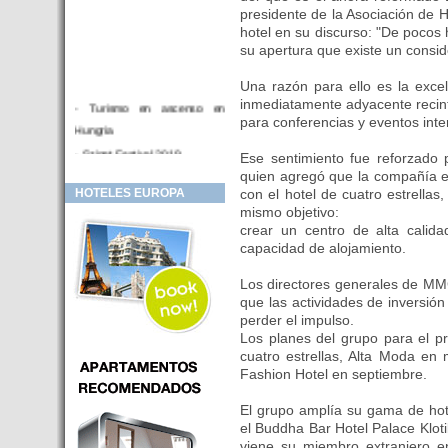
presidente de la Asociación de H
hotel en su discurso: "De pocos
su apertura que existe un consid
Una razón para ello es la excel
inmediatamente adyacente recint
- Turismo en ascenso en
para conferencias y eventos inter
Hungria
- Sziget Festival 2019
Ese sentimiento fue reforzad
quien agregó que la compañía e
- Hotel Distrito V Budapest.
con el hotel de cuatro estrella
HOTELES EUROPA
Hotel en venta en zona PRIME
mismo objetivo:
de Budapest (Hungria)
crear un centro de alta calida
- Inversor para hotel
capacidad de alojamiento.
- Hotel en venta Budapest
Los directores generales de M
- Budapest y Cracovia, las
que las actividades de inversió
ciudades de moda en 2018
perder el impulso.
Los planes del grupo para el p
- Inaugurado en BUDAPEST el
cuatro estrellas, Alta Moda en 
primer hotel de Europa que
Fashion Hotel en septiembre.
puede ser controlado por
Smarthfones de sus clientes
El grupo amplía su gama de hote
- HOTEL Moments Budapest,
el Buddha Bar Hotel Palace Klotil
éste sí es un ‘gran hotel
viene su miembro extranjero e