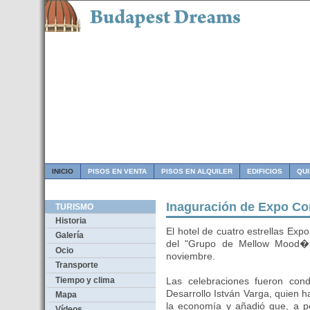
INICIO
PISOS EN VENTA
PISOS EN ALQUILER
EDIFICIOS
QU
Inaguración de Expo Co
TURISMO
Historia
El hotel de cuatro estrellas Exp
Galería
del "Grupo de Mellow Mood�?
Ocio
noviembre.
Transporte
Tiempo y clima
Las celebraciones fueron con
Desarrollo István Varga, quien h
Mapa
la economía y añadió que, a pe
Vídeos