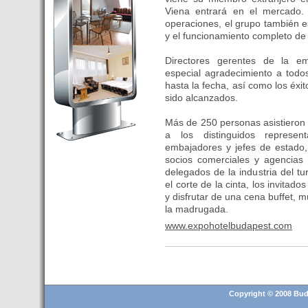
Budapest’.
Viena entrará en el mercado.
operaciones, el grupo también e
- Hoteles en BUDAPEST:
y el funcionamiento completo de 
Resultados octubre de 2016,
subida del 15% ocupación y
Directores gerentes de la e
del 25,6% en el RevPar
especial agradecimiento a todo
hasta la fecha, así como los éx
- Nuevo Hotel en Budapest
sido alcanzados.
bajo la marca Exe Hotusa
- Transfer Aeropuerto de
Más de 250 personas asistieron a
BUDAPEST
a los distinguidos represen
embajadores y jefes de estado,
- HOTEL en Venta en
socios comerciales y agencias 
Budapest
delegados de la industria del t
- Las 10 mejores ciudades
el corte de la cinta, los invitado
europeas para invertir en el
y disfrutar de una cena buffet, m
sector inmobiliario en 2016
la madrugada.
- Budapest es un "fuerte"
www.expohotelbudapest.com
candidato para los Juegos
Olímpicos 2024
- Feria de Navidad en la Plaza
Vörösmarty: Del 13 noviembre
Copyright © 2008 Buda
2015 al 6 enero de 2016