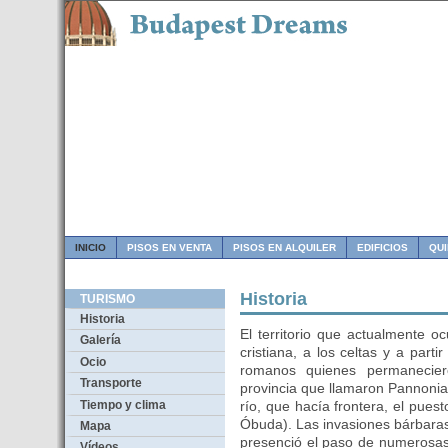
INICIO
PISOS EN VENTA
PISOS EN ALQUILER
EDIFICIOS
QU
Historia
TURISMO
Historia
El territorio que actualmente o
Galería
cristiana, a los celtas y a part
Ocio
romanos quienes permanecier
Transporte
provincia que llamaron Pannonia,
Tiempo y clima
río, que hacía frontera, el pue
Óbuda). Las invasiones bárbaras h
Mapa
presenció el paso de numerosas 
Vídeos