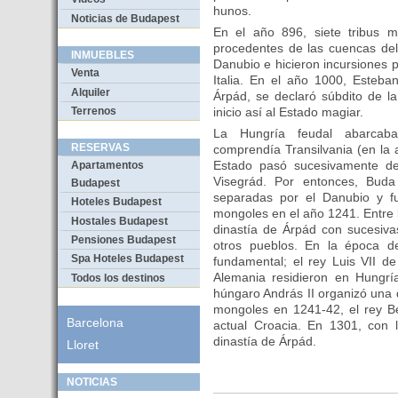
hunos.
Noticias de Budapest
En el año 896, siete tribus m
procedentes de las cuencas del 
INMUEBLES
Danubio e hicieron incursiones 
Venta
Italia. En el año 1000, Esteba
Alquiler
Árpád, se declaró súbdito de l
Terrenos
inicio así al Estado magiar.
La Hungría feudal abarcaba
RESERVAS
comprendía Transilvania (en la 
Estado pasó sucesivamente d
Apartamentos
Visegrád. Por entonces, Buda
Budapest
separadas por el Danubio y fu
Hoteles Budapest
mongoles en el año 1241. Entre 
Hostales Budapest
dinastía de Árpád con sucesiva
Pensiones Budapest
otros pueblos. En la época d
Spa Hoteles Budapest
fundamental; el rey Luis VII d
Alemania residieron en Hungrí
Todos los destinos
húngaro András II organizó una de
mongoles en 1241-42, el rey Bé
Barcelona
actual Croacia. En 1301, con l
dinastía de Árpád.
Lloret
NOTICIAS