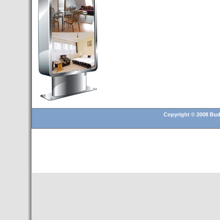
Budapest’.
- Hoteles en BUDAPEST:
Resultados octubre de 2016,
subida del 15% ocupación y
del 25,6% en el RevPar
- Nuevo Hotel en Budapest
bajo la marca Exe Hotusa
- Transfer Aeropuerto de
BUDAPEST
- HOTEL en Venta en
Budapest
Copyright © 2008 Buda
- Las 10 mejores ciudades
europeas para invertir en el
sector inmobiliario en 2016
- Budapest es un "fuerte"
candidato para los Juegos
Olímpicos 2024
- Feria de Navidad en la Plaza
Vörösmarty: Del 13 noviembre
2015 al 6 enero de 2016