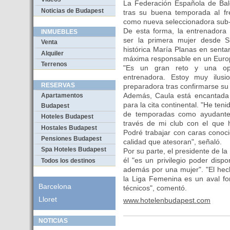
La Federación Española de Bal
Noticias de Budapest
tras su buena temporada al fr
como nueva seleccionadora sub-
De esta forma, la entrenadora 
INMUEBLES
ser la primera mujer desde 
Venta
histórica María Planas en senta
Alquiler
máxima responsable en un Euro
Terrenos
"Es un gran reto y una opo
entrenadora. Estoy muy ilusi
RESERVAS
preparadora tras confirmarse su
Además, Caula está encantada 
Apartamentos
para la cita continental. "He teni
Budapest
de temporadas como ayudante 
Hoteles Budapest
través de mi club con el que 
Hostales Budapest
Podré trabajar con caras conoci
Pensiones Budapest
calidad que atesoran", señaló.
Spa Hoteles Budapest
Por su parte, el presidente de l
él "es un privilegio poder disp
Todos los destinos
además por una mujer". "El hec
la Liga Femenina es un aval fo
Barcelona
técnicos", comentó.
Lloret
www.hotelenbudapest.com
NOTICIAS