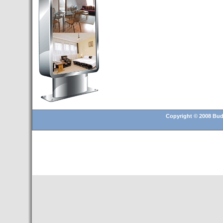
Budapest’.
- Hoteles en BUDAPEST:
Resultados octubre de 2016,
subida del 15% ocupación y
del 25,6% en el RevPar
- Nuevo Hotel en Budapest
bajo la marca Exe Hotusa
- Transfer Aeropuerto de
BUDAPEST
- HOTEL en Venta en
Budapest
Copyright © 2008 Buda
- Las 10 mejores ciudades
europeas para invertir en el
sector inmobiliario en 2016
- Budapest es un "fuerte"
candidato para los Juegos
Olímpicos 2024
- Feria de Navidad en la Plaza
Vörösmarty: Del 13 noviembre
2015 al 6 enero de 2016