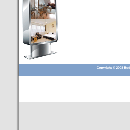
Budapest’.
- Hoteles en BUDAPEST:
Resultados octubre de 2016,
subida del 15% ocupación y
del 25,6% en el RevPar
- Nuevo Hotel en Budapest
bajo la marca Exe Hotusa
- Transfer Aeropuerto de
BUDAPEST
- HOTEL en Venta en
Budapest
Copyright © 2008 Buda
- Las 10 mejores ciudades
europeas para invertir en el
sector inmobiliario en 2016
- Budapest es un "fuerte"
candidato para los Juegos
Olímpicos 2024
- Feria de Navidad en la Plaza
Vörösmarty: Del 13 noviembre
2015 al 6 enero de 2016
- Una televisión de Hungría