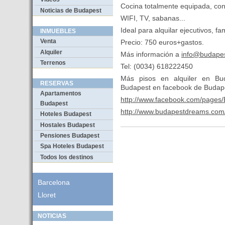
Cocina totalmente equipada, co
Noticias de Budapest
WIFI, TV, sabanas...
Ideal para alquilar ejecutivos, fa
INMUEBLES
Venta
Precio: 750 euros+gastos.
Alquiler
Más información a
info@budape
Terrenos
Tel: (0034) 618222450
Más pisos en alquiler en Bu
RESERVAS
Budapest en facebook de Buda
Apartamentos
http://www.facebook.com/pages
Budapest
http://www.budapestdreams.com/
Hoteles Budapest
Hostales Budapest
Pensiones Budapest
Spa Hoteles Budapest
Todos los destinos
Barcelona
Lloret
NOTICIAS