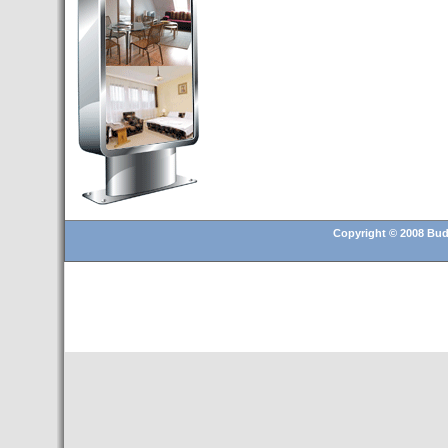
Budapest’.
- Hoteles en BUDAPEST:
Resultados octubre de 2016,
subida del 15% ocupación y
del 25,6% en el RevPar
- Nuevo Hotel en Budapest
bajo la marca Exe Hotusa
- Transfer Aeropuerto de
BUDAPEST
- HOTEL en Venta en
Budapest
Copyright © 2008 Buda
- Las 10 mejores ciudades
europeas para invertir en el
sector inmobiliario en 2016
- Budapest es un "fuerte"
candidato para los Juegos
Olímpicos 2024
- Feria de Navidad en la Plaza
Vörösmarty: Del 13 noviembre
2015 al 6 enero de 2016