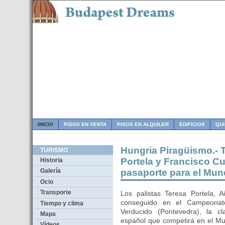
INICIO
PISOS EN VENTA
PISOS EN ALQUILER
EDIFICIOS
QU
Hungria Piragüismo.- T
TURISMO
Portela y Francisco C
Historia
pasaporte para el Mun
Galería
Ocio
Transporte
Los palistas Teresa Portela, 
conseguido en el Campeonat
Tiempo y clima
Verducido (Pontevedra), la cl
Mapa
español que competirá en el Mu
Vídeos