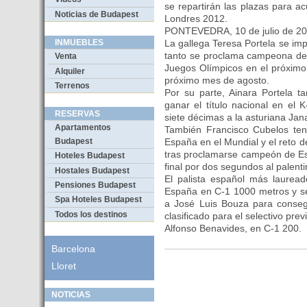
se repartirán las plazas para a
Noticias de Budapest
Londres 2012.
PONTEVEDRA, 10 de julio de 
La gallega Teresa Portela se im
INMUEBLES
tanto se proclama campeona de 
Venta
Juegos Olímpicos en el próximo
Alquiler
próximo mes de agosto.
Terrenos
Por su parte, Ainara Portela ta
ganar el título nacional en el 
RESERVAS
siete décimas a la asturiana Ja
Apartamentos
También Francisco Cubelos tend
España en el Mundial y el reto d
Budapest
tras proclamarse campeón de Es
Hoteles Budapest
final por dos segundos al palen
Hostales Budapest
El palista español más laurea
Pensiones Budapest
España en C-1 1000 metros y se
Spa Hoteles Budapest
a José Luis Bouza para conseg
Todos los destinos
clasificado para el selectivo prev
Alfonso Benavides, en C-1 200.
Barcelona
Lloret
NOTICIAS