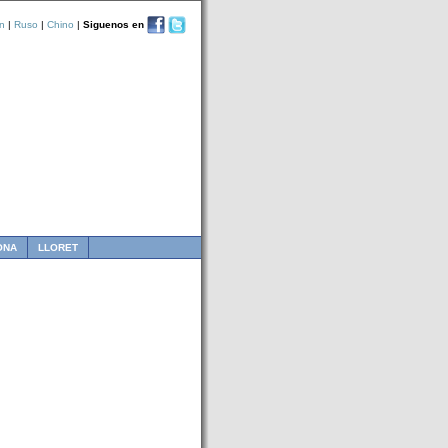
n
|
Ruso
|
Chino
|
Siguenos en
ONA
LLORET