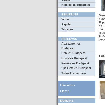
Noticias de Budapest
INMUEBLES
Bien
punt
Venta
El p
Alquiler
de u
Terrenos
eje
Buda
Baño
RESERVAS
Prec
Apartamentos
Budapest
Hoteles Budapest
Fot
Hostales Budapest
Pensiones Budapest
Spa Hoteles Budapest
Todos los destinos
Barcelona
Lloret
NOTICIAS