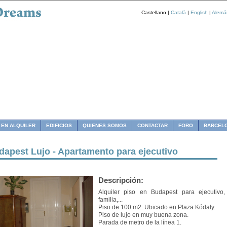
Castellano |
Català
|
English
|
Alemá
 EN ALQUILER
EDIFICIOS
QUIENES SOMOS
CONTACTAR
FORO
BARCEL
dapest Lujo - Apartamento para ejecutivo
Descripción:
Alquiler piso en Budapest para ejecutivo,
familia,...
Piso de 100 m2. Ubicado en Plaza Kódaly.
Piso de lujo en muy buena zona.
Parada de metro de la línea 1.