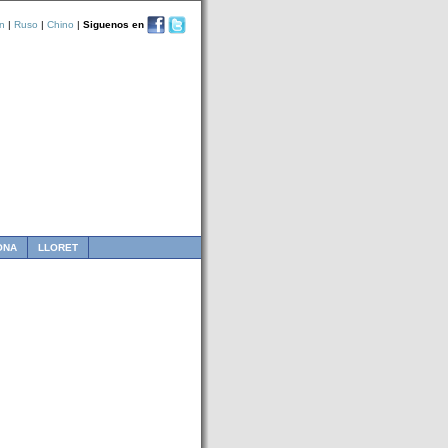
n
|
Ruso
|
Chino
|
Siguenos en
ONA
LLORET