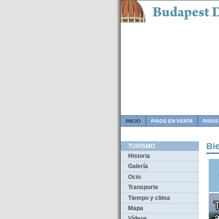
INICIO
PISOS EN VENTA
PISOS
Bi
TURISMO
Historia
Galería
Ocio
Transporte
Tiempo y clima
Mapa
Vídeos