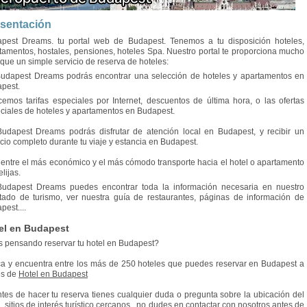
sentación
pest Dreams. tu portal web de Budapest. Tenemos a tu disposición hoteles,
tamentos, hostales, pensiones, hoteles Spa. Nuestro portal te proporciona mucho
que un simple servicio de reserva de hoteles:
udapest Dreams podrás encontrar una selección de hoteles y apartamentos en
pest.
cemos tarifas especiales por Internet, descuentos de última hora, o las ofertas
ciales de hoteles y apartamentos en Budapest.
udapest Dreams podrás disfrutar de atención local en Budapest, y recibir un
icio completo durante tu viaje y estancia en Budapest.
e entre el más económico y el más cómodo transporte hacia el hotel o apartamento
lijas.
udapest Dreams puedes encontrar toda la información necesaria en nuestro
tado de turismo, ver nuestra guía de restaurantes, páginas de información de
pest....
el en Budapest
s pensando reservar tu hotel en Budapest?
a y encuentra entre los más de 250 hoteles que puedes reservar en Budapest a
és de
Hotel en Budapest
ntes de hacer tu reserva tienes cualquier duda o pregunta sobre la ubicación del
l, sitios de interés turístico cercanos...no dudes en contactar con nosotros antes de