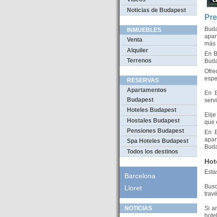
Noticias de Budapest
Pre
Buda
INMUEBLES
apar
Venta
más 
Alquiler
En B
Terrenos
Buda
Ofre
espe
RESERVAS
Apartamentos
En B
Budapest
serv
Hoteles Budapest
Elij
Hostales Budapest
que e
Pensiones Budapest
En B
apar
Spa Hoteles Budapest
Buda
Todos los destinos
Hot
Esta
Barcelona
Busc
Lloret
trav
Si a
NOTICIAS
hote