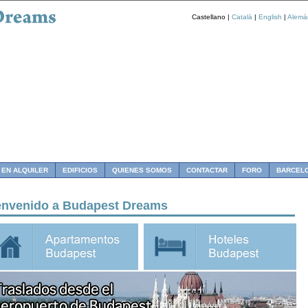
Castellano |
Català
|
English
|
Alemá
 EN ALQUILER
EDIFICIOS
QUIENES SOMOS
CONTACTAR
FORO
BARCEL
envenido a Budapest Dreams