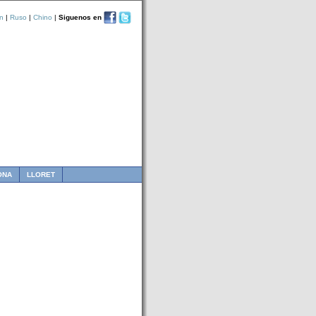
n
|
Ruso
|
Chino
|
Siguenos en
ONA
LLORET