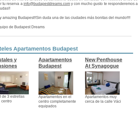
r tu reserva a
info@budapestdreams.com
y con mucho gusto te responderemos a
dudas!!
y amazing Budapest!!Sin duda una de las ciudades más bonitas del mundo!!!!
quipo de Budapest Dreams
teles Apartamentos Budapest
tales y
Apartamentos
New Penthouse
nsiones
Budapest
At Synagogue
l de 3 estrellas
Apartamentos en el
Apartamentos muy
l centro
centro completamente
cerca de la calle Váci
equipados